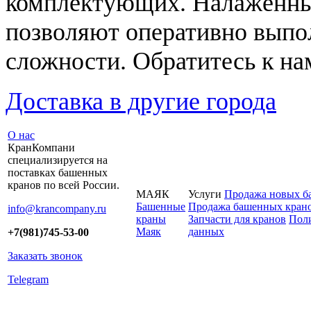
комплектующих. Налаженны
позволяют оперативно выпо
сложности. Обратитесь к на
Доставка в другие города
О нас
КранКомпани
специализируется на
поставках башенных
кранов по всей России.
МАЯК
Услуги
Продажа новых б
Башенные
Продажа башенных крано
info@krancompany.ru
краны
Запчасти для кранов
Поли
Маяк
данных
+7(981)745-53-00
Заказать звонок
Telegram