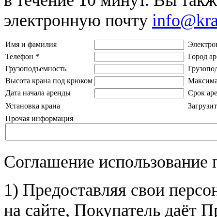
электронную почту
info@kr
Имя и фамилия
Электро
Телефон
*
Город а
Грузоподъемность
Грузопо
Высота крана под крюком
Максима
Дата начала аренды
Срок ар
Установка крана
Загрузит
Прочая информация
Соглашение использование 
1) Предоставляя свои персо
на сайте, Покупатель даёт П