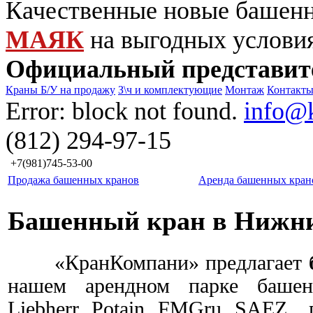
Качественные новые башен
МАЯК
на выгодных услови
Официальный представит
Краны Б/У на продажу
З\ч и комплектующие
Монтаж
Контакт
Error: block not found.
info@
(812) 294-97-15
+7(981)745-53-00
Продажа башенных кранов
Аренда башенных кран
Башенный кран в Нижни
«КранКомпани» предлагает
нашем арендном парке башен
Liebherr, Potain, FMGru,
SAEZ
, 