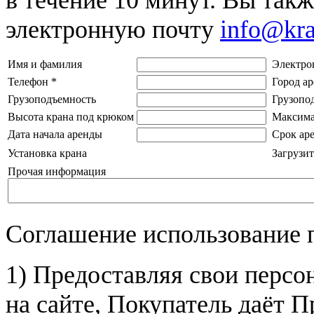
электронную почту
info@kr
Имя и фамилия
Электро
Телефон
*
Город а
Грузоподъемность
Грузопо
Высота крана под крюком
Максима
Дата начала аренды
Срок ар
Установка крана
Загрузит
Прочая информация
Соглашение использование 
1) Предоставляя свои персо
на сайте, Покупатель даёт П