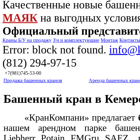
Качественные новые башен
МАЯК
на выгодных услови
Официальный представит
Краны Б/У на продажу
З\ч и комплектующие
Монтаж
Контакт
Error: block not found.
info@
(812) 294-97-15
+7(981)745-53-00
Продажа башенных кранов
Аренда башенных кран
Башенный кран в Кемер
«КранКомпани» предлагает
нашем арендном парке башен
Liebherr, Potain, FMGru,
SAEZ
, 