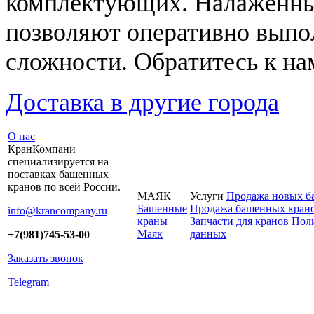
комплектующих. Налаженны
позволяют оперативно выпо
сложности. Обратитесь к на
Доставка в другие города
О нас
КранКомпани
специализируется на
поставках башенных
кранов по всей России.
МАЯК
Услуги
Продажа новых б
Башенные
Продажа башенных крано
info@krancompany.ru
краны
Запчасти для кранов
Поли
Маяк
данных
+7(981)745-53-00
Заказать звонок
Telegram