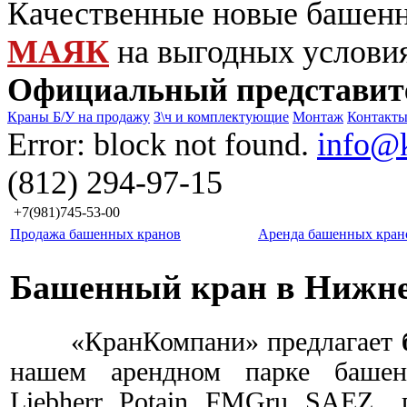
Качественные новые башен
МАЯК
на выгодных услови
Официальный представит
Краны Б/У на продажу
З\ч и комплектующие
Монтаж
Контакт
Error: block not found.
info@
(812) 294-97-15
+7(981)745-53-00
Продажа башенных кранов
Аренда башенных кран
Башенный кран в Нижне
«КранКомпани» предлагает
нашем арендном парке башен
Liebherr, Potain, FMGru,
SAEZ
, 