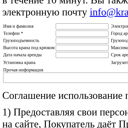
электронную почту
info@kr
Имя и фамилия
Электро
Телефон
*
Город а
Грузоподъемность
Грузопо
Высота крана под крюком
Максима
Дата начала аренды
Срок ар
Установка крана
Загрузит
Прочая информация
Соглашение использование 
1) Предоставляя свои персо
на сайте, Покупатель даёт П