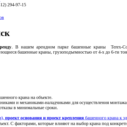
812) 294-97-15
ов
йск
ренду
. В нашем арендном парке башенные краны Terex-Come
рующиеся башенные краны, грузоподъемностью от 4-х до 6-ти тон
"
шенного крана на объекте.
ками и механиками-наладчиками для осуществления монтажа 
 отказы в минимальные сроки.
м),
проект основания и проект крепления
башенного крана к з
ъект. С факторами, которые влияют на выбор крана под конкрет