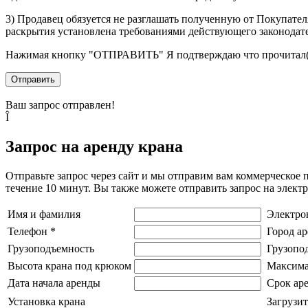
3) Продавец обязуется не разглашать полученную от Покупател
раскрытия установлена требованиями действующего законодат
Нажимая кнопку
"ОТПРАВИТЬ"
Я подтверждаю что прочитал(
Отправить
Ваш запрос отправлен!
Î
Запрос на аренду крана
Отправьте запрос через сайт и мы отправим вам коммерческое 
течение 10 минут. Вы также можете отправить запрос на элек
Имя и фамилия
Электро
Телефон
*
Город а
Грузоподъемность
Грузопо
Высота крана под крюком
Максима
Дата начала аренды
Срок ар
Установка крана
Загрузит