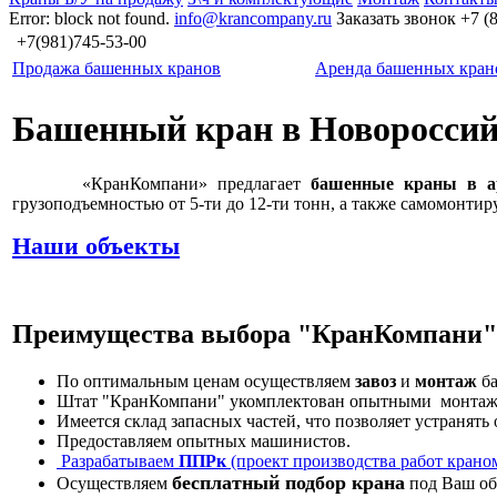
Error: block not found.
info@krancompany.ru
Заказать звонок
+7 (
+7(981)745-53-00
Продажа башенных кранов
Аренда башенных кран
Башенный кран в Новоросси
«КранКомпани» предлагает
башенные краны в а
грузоподъемностью от 5-ти до 12-ти тонн, а также самомонти
Наши объекты
Преимущества выбора "КранКомпани
По оптимальным ценам осуществляем
завоз
и
монтаж
ба
Штат "КранКомпани" укомплектован опытными монтажни
Имеется склад запасных частей, что позволяет устранять
Предоставляем опытных машинистов.
Разрабатываем
ППРк
(проект производства работ крано
бесплатный подбор крана
Осуществляем
под Ваш об