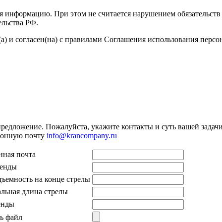
я информацию. При этом не считается нарушением обязательств 
ельства РФ.
а) и согласен(на) с правилами Соглашения использования перс
предложение. Пожалуйста, укажите контакты и суть вашей задачи.
тронную почту
info@krancompany.ru
нная почта
ренды
дъемность на конце стрелы
льная длина стрелы
енды
ь файл