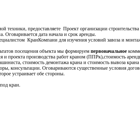
мой техники, предоставляете Проект организации строительства 
. Оговаривается дата начала и срок аренды.
циалистом КранКомпани для изучения условий завоза и монтаж
льтатов посещения объекта мы формируем
первоначальное
комме
я и проекта производства работ краном (ППРк),стоимость аренды
ашиниста, стоимость демонтажа крана и стоимость вывоза крана 
оры, консультации. Оговариваются существенные условия догов
орое устраивает обе стороны.
под кран.