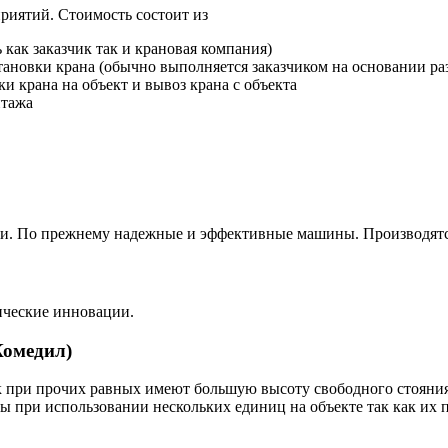
риятий. Стоимость состоит из
как заказчик так и крановая компания)
тановки крана (обычно выполняется заказчиком на основании ра
и крана на объект и вывоз крана с объекта
нтажа
ли. По прежнему надежные и эффективные машины. Производятс
ические инновации.
Комедил)
к при прочих равных имеют большую высоту свободного стояния 
ы при использовании нескольких единиц на объекте так как их п