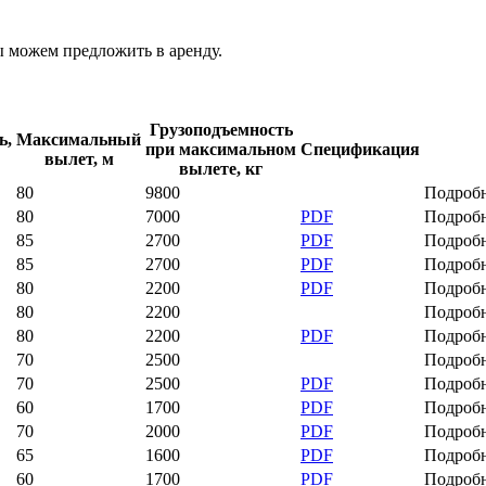
 можем предложить в аренду.
Грузоподъемность
ь,
Максимальный
при максимальном
Спецификация
вылет, м
вылете, кг
80
9800
Подроб
80
7000
PDF
Подроб
85
2700
PDF
Подроб
85
2700
PDF
Подроб
80
2200
PDF
Подроб
80
2200
Подроб
80
2200
PDF
Подроб
70
2500
Подроб
70
2500
PDF
Подроб
60
1700
PDF
Подроб
70
2000
PDF
Подроб
65
1600
PDF
Подроб
60
1700
PDF
Подроб