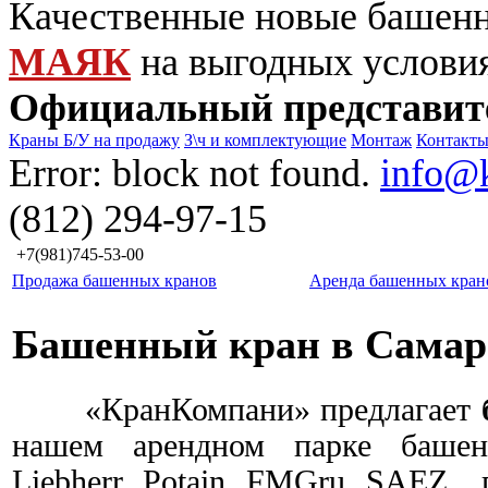
Качественные новые башен
МАЯК
на выгодных услови
Официальный представит
Краны Б/У на продажу
З\ч и комплектующие
Монтаж
Контакт
Error: block not found.
info@
(812) 294-97-15
+7(981)745-53-00
Продажа башенных кранов
Аренда башенных кран
Башенный кран в Самар
«КранКомпани» предлагает
нашем арендном парке башен
Liebherr, Potain, FMGru,
SAEZ
, 