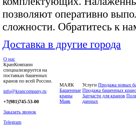
комплектующих. Налаженны
позволяют оперативно выпо
сложности. Обратитесь к на
Доставка в другие города
О нас
КранКомпани
специализируется на
поставках башенных
кранов по всей России.
МАЯК
Услуги
Продажа новых б
Башенные
Продажа башенных крано
info@krancompany.ru
краны
Запчасти для кранов
Поли
Маяк
данных
+7(981)745-53-00
Заказать звонок
Telegram