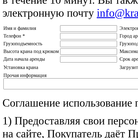
электронную почту
info@kr
Имя и фамилия
Электро
Телефон
*
Город а
Грузоподъемность
Грузопо
Высота крана под крюком
Максима
Дата начала аренды
Срок ар
Установка крана
Загрузит
Прочая информация
Соглашение использование 
1) Предоставляя свои персо
на сайте, Покупатель даёт П