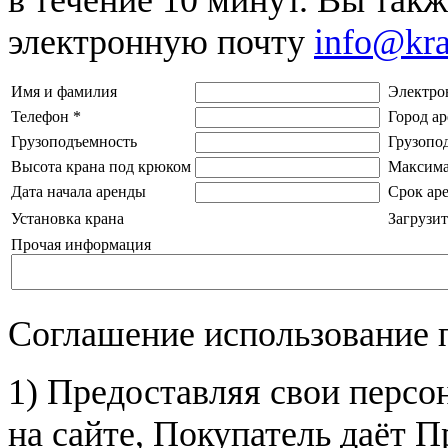
электронную почту
info@kr
Имя и фамилия
Электро
Телефон
*
Город а
Грузоподъемность
Грузопо
Высота крана под крюком
Максима
Дата начала аренды
Срок ар
Установка крана
Загрузит
Прочая информация
Соглашение использование 
1) Предоставляя свои персо
на сайте, Покупатель даёт П