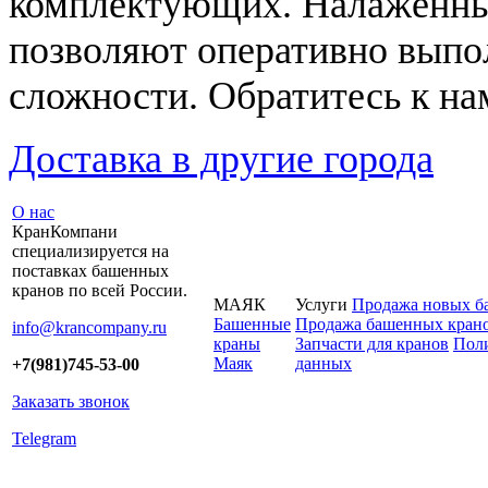
комплектующих. Налаженны
позволяют оперативно выпо
сложности. Обратитесь к на
Доставка в другие города
О нас
КранКомпани
специализируется на
поставках башенных
кранов по всей России.
МАЯК
Услуги
Продажа новых б
Башенные
Продажа башенных крано
info@krancompany.ru
краны
Запчасти для кранов
Поли
Маяк
данных
+7(981)745-53-00
Заказать звонок
Telegram