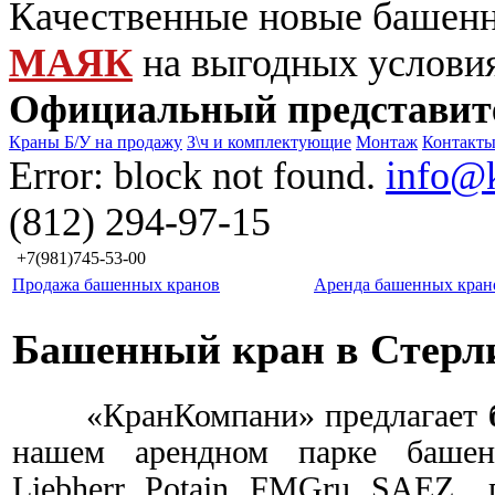
Качественные новые башен
МАЯК
на выгодных услови
Официальный представит
Краны Б/У на продажу
З\ч и комплектующие
Монтаж
Контакт
Error: block not found.
info@
(812) 294-97-15
+7(981)745-53-00
Продажа башенных кранов
Аренда башенных кран
Башенный кран в Стерл
«КранКомпани» предлагает
нашем арендном парке башен
Liebherr, Potain, FMGru,
SAEZ
, 