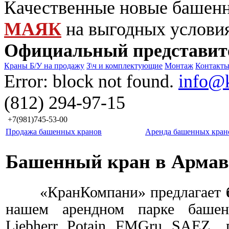
Качественные новые башен
МАЯК
на выгодных услови
Официальный представит
Краны Б/У на продажу
З\ч и комплектующие
Монтаж
Контакт
Error: block not found.
info@
(812) 294-97-15
+7(981)745-53-00
Продажа башенных кранов
Аренда башенных кран
Башенный кран в Арма
«КранКомпани» предлагает
нашем арендном парке башен
Liebherr, Potain, FMGru,
SAEZ
, 