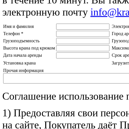
электронную почту
info@kr
Имя и фамилия
Электро
Телефон
*
Город а
Грузоподъемность
Грузопо
Высота крана под крюком
Максима
Дата начала аренды
Срок ар
Установка крана
Загрузит
Прочая информация
Соглашение использование 
1) Предоставляя свои персо
на сайте, Покупатель даёт П