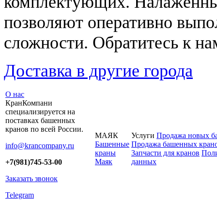
комплектующих. Налаженны
позволяют оперативно выпо
сложности. Обратитесь к на
Доставка в другие города
О нас
КранКомпани
специализируется на
поставках башенных
кранов по всей России.
МАЯК
Услуги
Продажа новых б
Башенные
Продажа башенных крано
info@krancompany.ru
краны
Запчасти для кранов
Поли
Маяк
данных
+7(981)745-53-00
Заказать звонок
Telegram