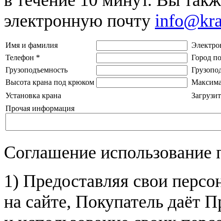
электронную почту
info@kr
Имя и фамилия
Электро
Телефон
*
Город п
Грузоподъемность
Грузопо
Высота крана под крюком
Максима
Установка крана
Загрузит
Прочая информация
Соглашение использование 
1) Предоставляя свои персо
на сайте, Покупатель даёт П