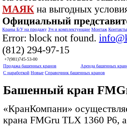
МАЯК
на выгодных услови
Официальный представит
Краны Б/У на продажу
З\ч и комплектующие
Монтаж
Контакт
Error: block not found.
info@
(812) 294-97-15
+7(981)745-53-00
Продажа башенных кранов
Аренда башенных кран
С наработкой
Новые
Справочник башенных кранов
Башенный кран FMGr
«КранКомпани» осуществля
крана FMGru TLX 1360 P6, а