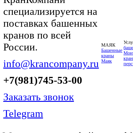
специализируется на
поставках башенных
кранов по всей
Услу
России.
МАЯК
баш
Башенные
Монт
краны
кран
info@krancompany.ru
Маяк
пер
+7(981)745-53-00
Заказать звонок
Telegram