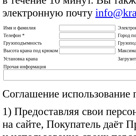
электронную почту
info@kr
Имя и фамилия
Электро
Телефон
*
Город п
Грузоподъемность
Грузопо
Высота крана под крюком
Максима
Установка крана
Загрузит
Прочая информация
Соглашение использование 
1) Предоставляя свои персо
на сайте, Покупатель даёт П