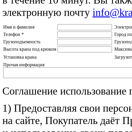
электронную почту
info@kr
Имя и фамилия
Электро
Телефон
*
Город п
Грузоподъемность
Грузопо
Высота крана под крюком
Максима
Установка крана
Загрузит
Прочая информация
Соглашение использование 
1) Предоставляя свои персо
на сайте, Покупатель даёт П