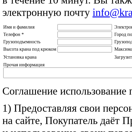
электронную почту
info@kr
Имя и фамилия
Электро
Телефон
*
Город п
Грузоподъемность
Грузопо
Высота крана под крюком
Максима
Установка крана
Загрузит
Прочая информация
Соглашение использование 
1) Предоставляя свои персо
на сайте, Покупатель даёт П