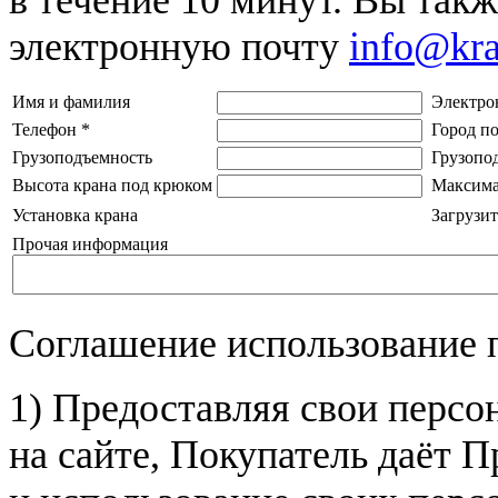
электронную почту
info@kr
Имя и фамилия
Электро
Телефон
*
Город п
Грузоподъемность
Грузопо
Высота крана под крюком
Максима
Установка крана
Загрузит
Прочая информация
Соглашение использование 
1) Предоставляя свои персо
на сайте, Покупатель даёт П