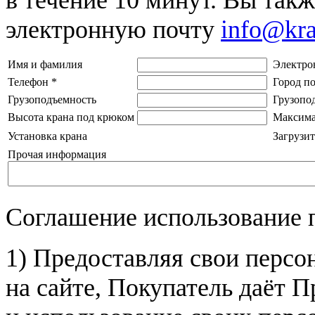
электронную почту
info@kr
Имя и фамилия
Электро
Телефон
*
Город п
Грузоподъемность
Грузопо
Высота крана под крюком
Максима
Установка крана
Загрузит
Прочая информация
Соглашение использование 
1) Предоставляя свои персо
на сайте, Покупатель даёт П