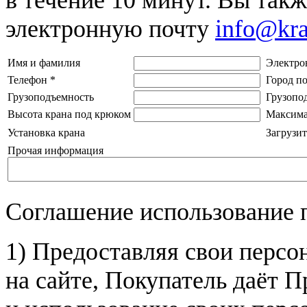
электронную почту
info@kr
Имя и фамилия
Электро
Телефон
*
Город п
Грузоподъемность
Грузопо
Высота крана под крюком
Максима
Установка крана
Загрузит
Прочая информация
Соглашение использование 
1) Предоставляя свои персо
на сайте, Покупатель даёт П