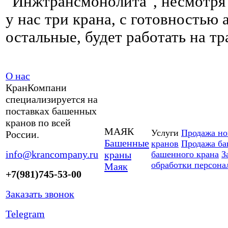
"Инжтрансмонолита", несмотря 
у нас три крана, с готовностью 
остальные, будет работать на тр
О нас
КранКомпани
специализируется на
поставках башенных
кранов по всей
МАЯК
Услуги
Продажа но
России.
Башенные
кранов
Продажа ба
info@krancompany.ru
краны
башенного крана
З
обработки персон
Маяк
+7(981)745-53-00
Заказать звонок
Telegram