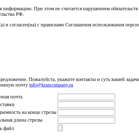
я информацию. При этом не считается нарушением обязательств 
ельства РФ.
а) и согласен(на) с правилами Соглашения использования перс
предложение. Пожалуйста, укажите контакты и суть вашей задачи.
тронную почту
info@krancompany.ru
нная почта
оставки
дъемность на конце стрелы
льная длина стрелы
ь файл