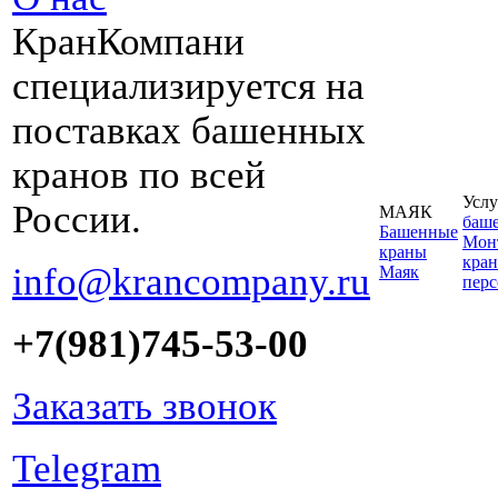
КранКомпани
специализируется на
поставках башенных
кранов по всей
Услу
России.
МАЯК
баш
Башенные
Монт
краны
кран
info@krancompany.ru
Маяк
пер
+7(981)745-53-00
Заказать звонок
Telegram