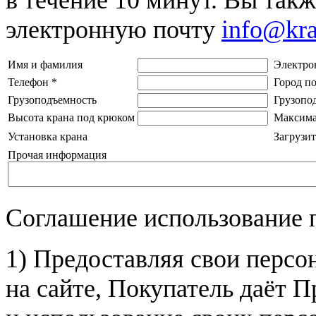
электронную почту
info@kr
Имя и фамилия
Электро
Телефон
*
Город п
Грузоподъемность
Грузопо
Высота крана под крюком
Максима
Установка крана
Загрузит
Прочая информация
Соглашение использование 
1) Предоставляя свои персо
на сайте, Покупатель даёт П