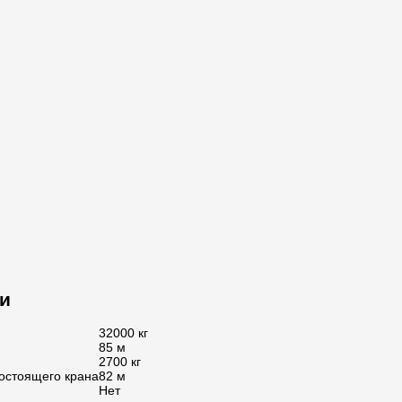
и
32000 кг
85 м
2700 кг
остоящего крана
82 м
Нет