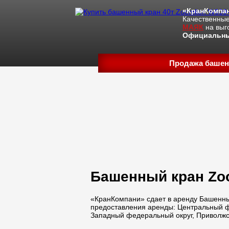
«КранКомпан
Качественны
МАЯК
на выг
Официальны
Продажа башен
Башенный кран Zoo
«КранКомпани» сдает в аренду Башенны
предоставления аренды: Центральный ф
Западный федеральный округ, Приволжс