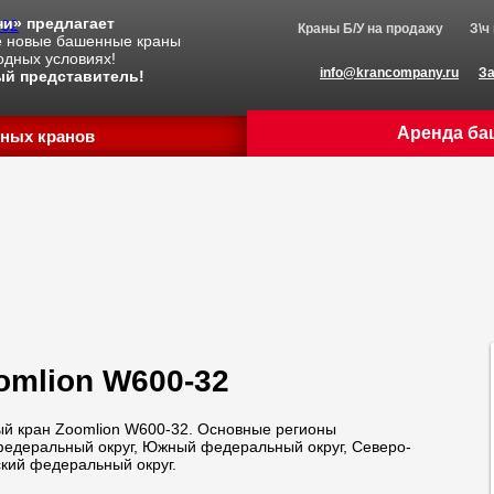
и» предлагает
Краны Б/У на продажу
З\ч
е новые башенные краны
одных условиях!
info@krancompany.ru
За
й представитель!
Аренда ба
ных кранов
mlion W600-32
й кран Zoomlion W600-32. Основные регионы
едеральный округ, Южный федеральный округ, Северо-
кий федеральный округ.