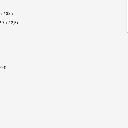
 / 32 т
7 т / 2,5т
к»);