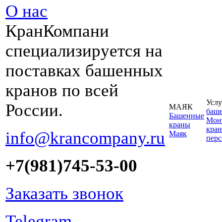
О нас
КранКомпани
специализируется на
поставках башенных
кранов по всей
Услу
России.
МАЯК
баш
Башенные
Монт
краны
кран
info@krancompany.ru
Маяк
пер
+7(981)745-53-00
Заказать звонок
Telegram