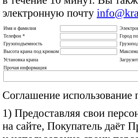
электронную почту
info@kr
Имя и фамилия
Электро
Телефон
*
Город п
Грузоподъемность
Грузопо
Высота крана под крюком
Максима
Установка крана
Загрузит
Прочая информация
Соглашение использование 
1) Предоставляя свои персо
на сайте, Покупатель даёт П