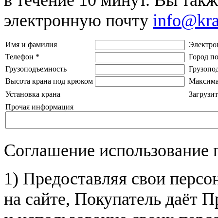
электронную почту
info@kr
Имя и фамилия
Электро
Телефон
*
Город п
Грузоподъемность
Грузопо
Высота крана под крюком
Максима
Установка крана
Загрузит
Прочая информация
Соглашение использование 
1) Предоставляя свои персо
на сайте, Покупатель даёт П