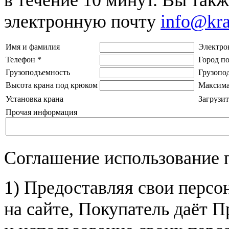
электронную почту
info@kr
Имя и фамилия
Электро
Телефон
*
Город п
Грузоподъемность
Грузопо
Высота крана под крюком
Максима
Установка крана
Загрузит
Прочая информация
Соглашение использование 
1) Предоставляя свои персо
на сайте, Покупатель даёт П